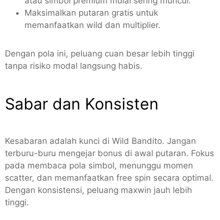
atau simbol premium mulai sering muncul.
Maksimalkan putaran gratis untuk
memanfaatkan wild dan multiplier.
Dengan pola ini, peluang cuan besar lebih tinggi
tanpa risiko modal langsung habis.
Sabar dan Konsisten
Kesabaran adalah kunci di Wild Bandito. Jangan
terburu-buru mengejar bonus di awal putaran. Fokus
pada membaca pola simbol, menunggu momen
scatter, dan memanfaatkan free spin secara optimal.
Dengan konsistensi, peluang maxwin jauh lebih
tinggi.