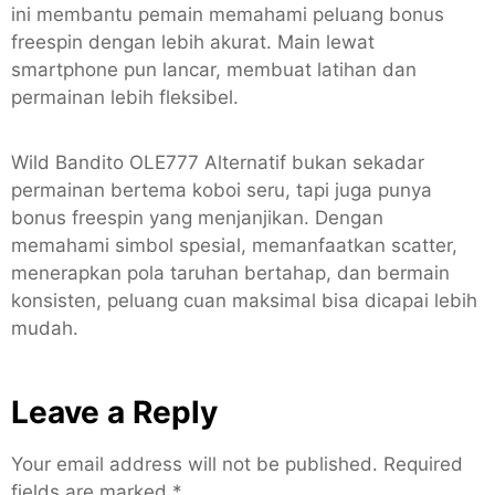
ini membantu pemain memahami peluang bonus
freespin dengan lebih akurat. Main lewat
smartphone pun lancar, membuat latihan dan
permainan lebih fleksibel.
Wild Bandito OLE777 Alternatif bukan sekadar
permainan bertema koboi seru, tapi juga punya
bonus freespin yang menjanjikan. Dengan
memahami simbol spesial, memanfaatkan scatter,
menerapkan pola taruhan bertahap, dan bermain
konsisten, peluang cuan maksimal bisa dicapai lebih
mudah.
Leave a Reply
Your email address will not be published.
Required
fields are marked
*