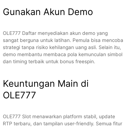
Gunakan Akun Demo
OLE777 Daftar menyediakan akun demo yang
sangat berguna untuk latihan. Pemula bisa mencoba
strategi tanpa risiko kehilangan uang asli. Selain itu,
demo membantu membaca pola kemunculan simbol
dan timing terbaik untuk bonus freespin.
Keuntungan Main di
OLE777
OLE777 Slot menawarkan platform stabil, update
RTP terbaru, dan tampilan user-friendly. Semua fitur