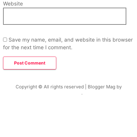
Website
Save my name, email, and website in this browser
for the next time I comment.
Copyright © All rights reserved
| Blogger Mag by
Themeansar
.