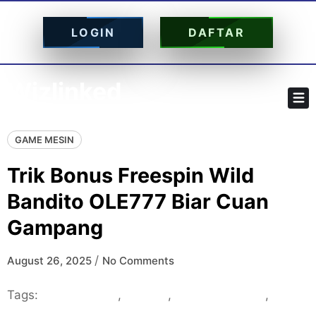
LOGIN
DAFTAR
Skip
Wizlinked
to
content
GAME MESIN
Trik Bonus Freespin Wild
Bandito OLE777 Biar Cuan
Gampang
/
August 26, 2025
No Comments
Tags:
GAME MESIN
,
OLE777
,
OLE777 GACOR
,
Wild
Bandito