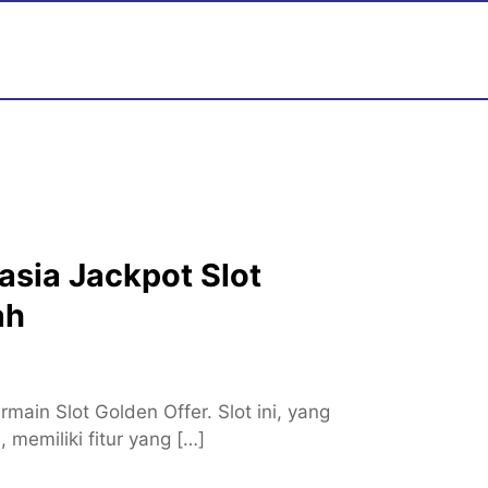
asia Jackpot Slot
ah
main Slot Golden Offer. Slot ini, yang
memiliki fitur yang […]