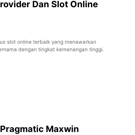
ovider Dan Slot Online
us slot online terbaik yang menawarkan
ternama dengan tingkat kemenangan tinggi.
t Pragmatic Maxwin