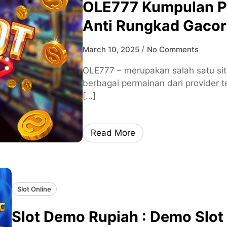
OLE777 Kumpulan Pr
Anti Rungkad Gacor
/
March 10, 2025
No Comments
OLE777 – merupakan salah satu sit
berbagai permainan dari provider 
[…]
Read More
Slot Online
Slot Demo Rupiah : Demo Slo