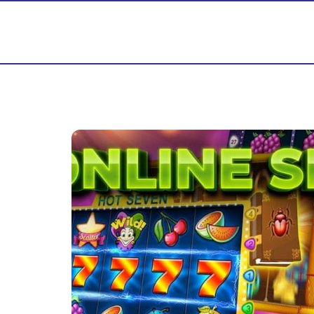
Skip
Wizlinked
to
content